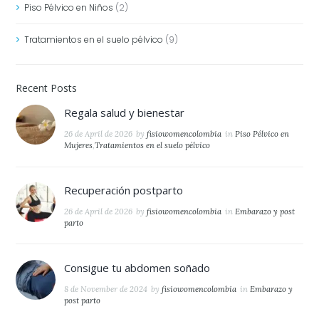
Piso Pélvico en Niños
(2)
Tratamientos en el suelo pélvico
(9)
Recent Posts
Regala salud y bienestar
26 de April de 2026
by
fisiowomencolombia
in
Piso Pélvico en
Mujeres
,
Tratamientos en el suelo pélvico
Recuperación postparto
26 de April de 2026
by
fisiowomencolombia
in
Embarazo y post
parto
Consigue tu abdomen soñado
8 de November de 2024
by
fisiowomencolombia
in
Embarazo y
post parto