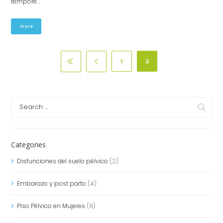
tempore…
more
1
2
Categories
Disfunciones del suelo pélvico
(2)
Embarazo y post parto
(4)
Piso Pélvico en Mujeres
(8)