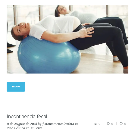
more
Incontinencia fecal
11 de August de 2015
by
fisiowomencolombia
in
0
0
0
Piso Pélvico en Mujeres