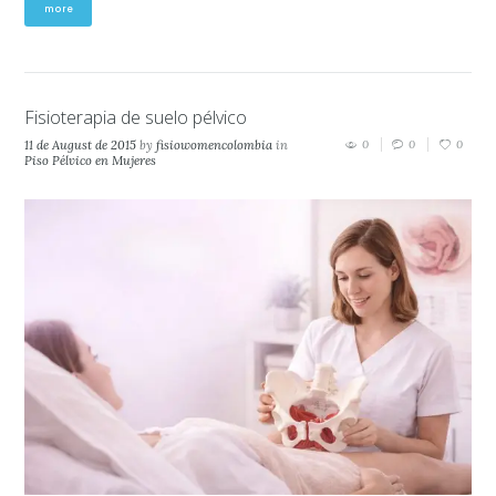
more
Fisioterapia de suelo pélvico
11 de August de 2015
by
fisiowomencolombia
in
0
0
0
Piso Pélvico en Mujeres