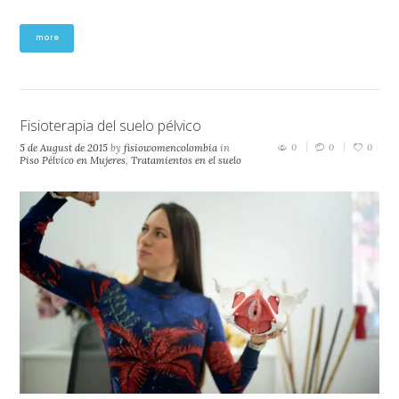
more
Fisioterapia del suelo pélvico
5 de August de 2015
by
fisiowomencolombia
in
0
0
0
Piso Pélvico en Mujeres
,
Tratamientos en el suelo
pélvico