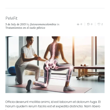
PelviFit
5 de July de 2015
by
fisiowomencolombia
in
0
0
2
Tratamientos en el suelo pélvico
Officia deserunt mollitia animi, id est laborum et dolorum fuga. Et
harum quidem rerum facilis est et expedita distinctio. Nam libero