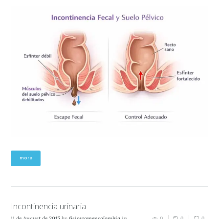
more
Incontinencia urinaria
11 de August de 2015
by
fisiowomencolombia
in
0
0
0