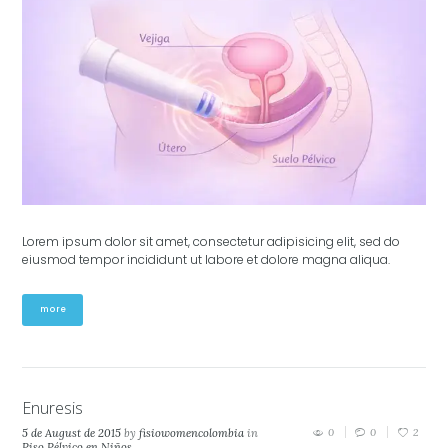
Lorem ipsum dolor sit amet, consectetur adipisicing elit, sed do
eiusmod tempor incididunt ut labore et dolore magna aliqua.
more
Enuresis
5 de August de 2015
by
fisiowomencolombia
in
0
0
2
Piso Pélvico en Niños