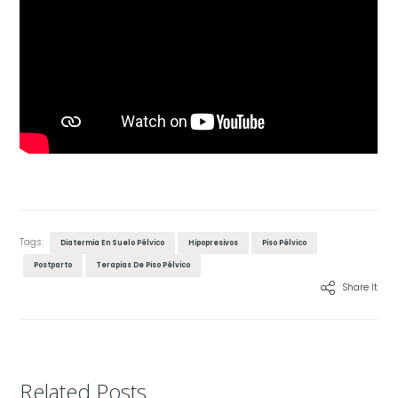
Tags:
Diatermia En Suelo Pélvico
Hipopresivos
Piso Pélvico
Postparto
Terapias De Piso Pélvico
Share It
Related Posts