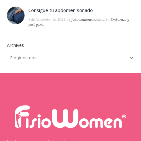
Consigue tu abdomen soñado
8 de November de 2024
by
fisiowomencolombia
in
Embarazo y
post parto
Archives
Archives