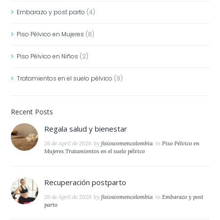
Embarazo y post parto
(4)
Piso Pélvico en Mujeres
(8)
Piso Pélvico en Niños
(2)
Tratamientos en el suelo pélvico
(9)
Recent Posts
Regala salud y bienestar
26 de April de 2026
by
fisiowomencolombia
in
Piso Pélvico en
Mujeres
,
Tratamientos en el suelo pélvico
Recuperación postparto
26 de April de 2026
by
fisiowomencolombia
in
Embarazo y post
parto