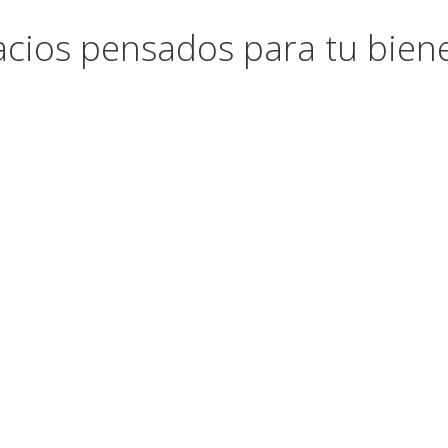
cios pensados para tu bien
piso pélvico en Bogotá