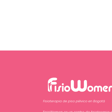
Fisioterapia de piso pélvico en Bogotá
FisioWomen es un centro de fisioterapia 