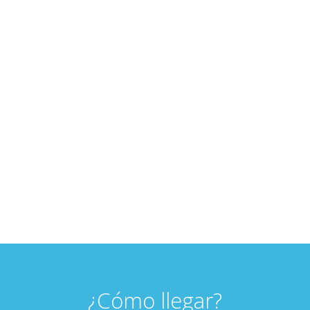
terapia de piso pélvico
 y diseñado para tu bienestar.
¿Cómo llegar?