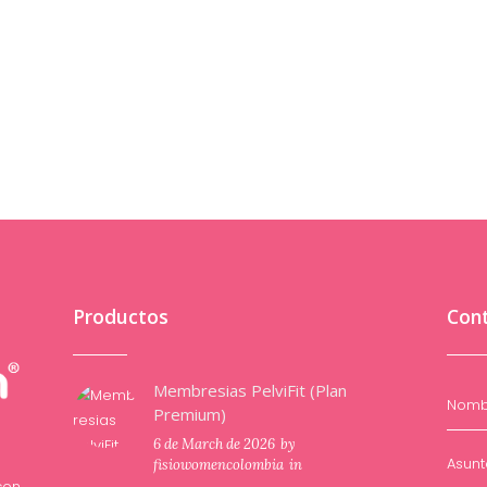
Productos
Con
Membresias PelviFit (Plan
Premium)
6 de March de 2026
by
fisiowomencolombia
in
con