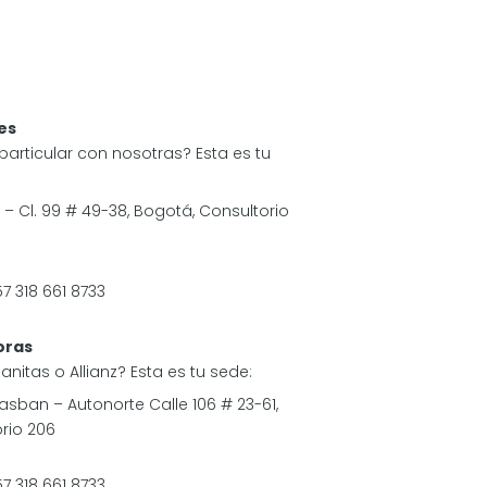
es
articular con nosotras? Esta es tu
 – Cl. 99 # 49-38, Bogotá, Consultorio
7 318 661 8733
oras
anitas o Allianz? Esta es tu sede:
 Jasban – Autonorte Calle 106 # 23-61,
rio 206
7 318 661 8733