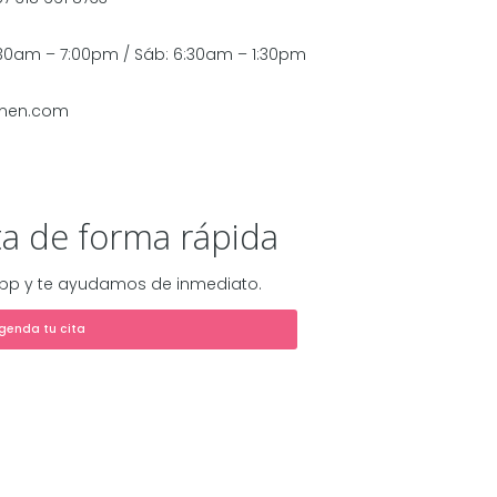
:30am – 7:00pm / Sáb: 6:30am – 1:30pm
omen.com
ta de forma rápida
pp y te ayudamos de inmediato.
genda tu cita