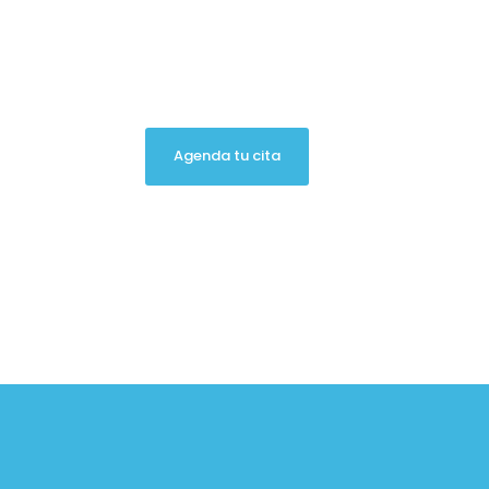
Atención especializada en fisio
en un espacio cómodo, moderno
Agenda tu cita