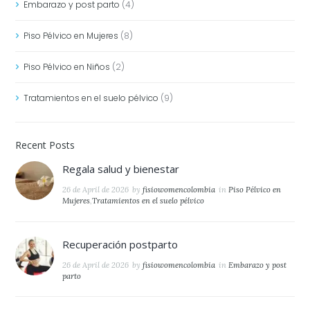
Embarazo y post parto
(4)
Piso Pélvico en Mujeres
(8)
Piso Pélvico en Niños
(2)
Tratamientos en el suelo pélvico
(9)
Recent Posts
Regala salud y bienestar
26 de April de 2026
by
fisiowomencolombia
in
Piso Pélvico en
Mujeres
,
Tratamientos en el suelo pélvico
Recuperación postparto
26 de April de 2026
by
fisiowomencolombia
in
Embarazo y post
parto