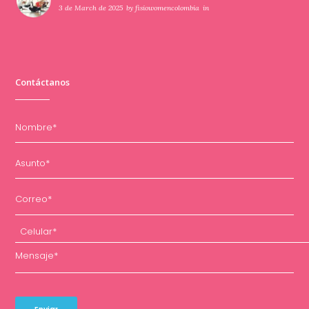
3 de March de 2025
by
fisiowomencolombia
in
Contáctanos