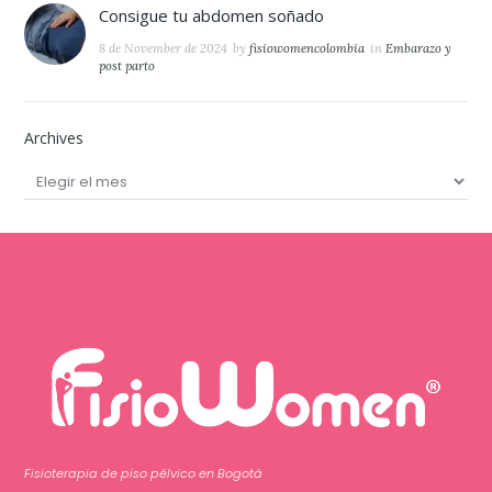
Consigue tu abdomen soñado
8 de November de 2024
by
fisiowomencolombia
in
Embarazo y
post parto
Archives
Archives
Fisioterapia de piso pélvico en Bogotá