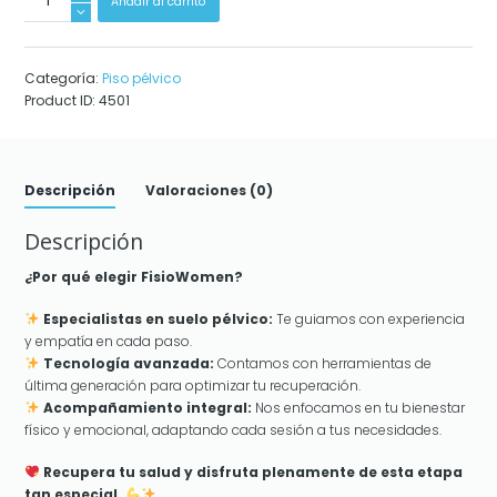
Añadir al carrito
+
1
Sesión
Categoría:
Piso pélvico
Posparto
Product ID:
4501
cantidad
Descripción
Valoraciones (0)
Descripción
¿Por qué elegir FisioWomen?
Especialistas en suelo pélvico:
Te guiamos con experiencia
y empatía en cada paso.
Tecnología avanzada:
Contamos con herramientas de
última generación para optimizar tu recuperación.
Acompañamiento integral:
Nos enfocamos en tu bienestar
físico y emocional, adaptando cada sesión a tus necesidades.
Recupera tu salud y disfruta plenamente de esta etapa
tan especial.