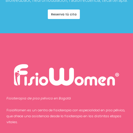
Biofeedback, neuromodulación, radiofrecuencia, tecarterapia.
Reserva tú cita
Fisioterapia de piso pélvico en Bogotá
FisioWomen es un centro de fisioterapia con especialidad en piso pélvico,
que ofrece una asistencia desde la fisioterapia en las distintas etapas
vitales.